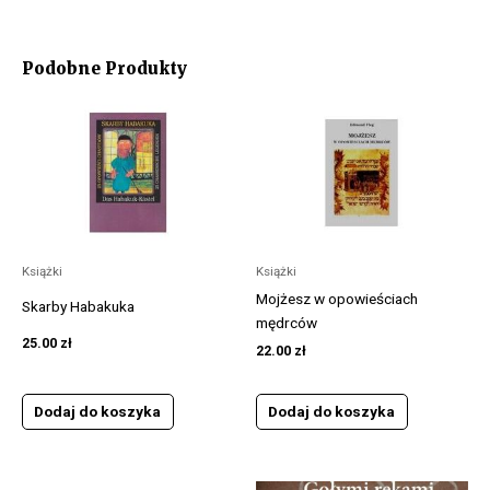
ks.
Edward
Staniek
Podobne Produkty
Książki
Książki
Mojżesz w opowieściach
Skarby Habakuka
mędrców
25.00
zł
22.00
zł
Dodaj do koszyka
Dodaj do koszyka