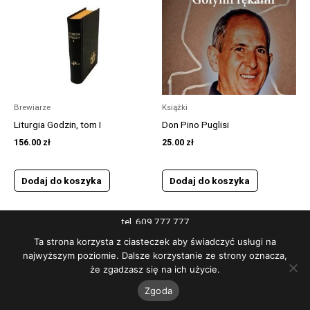
Brewiarze
Książki
Liturgia Godzin, tom I
Don Pino Puglisi
156.00
zł
25.00
zł
Dodaj do koszyka
Dodaj do koszyka
tel. 609 777 777
pn-pt 10:00-17:00
Ta strona korzysta z ciasteczek aby świadczyć usługi na
adres e-mail: sklep@centrumliturgiczne.pl
najwyższym poziomie. Dalsze korzystanie ze strony oznacza,
że zgadzasz się na ich użycie.
© 2024 Centrum Liturgiczne
Zgoda