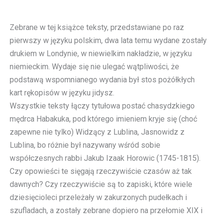
Zebrane w tej książce teksty, przedstawiane po raz
pierwszy w języku polskim, dwa lata temu wydane zostały
drukiem w Londynie, w niewielkim nakładzie, w języku
niemieckim. Wydaje się nie ulegać wątpliwości, że
podstawą wspomnianego wydania był stos pożółkłych
kart rękopisów w języku jidysz.
Wszystkie teksty łączy tytułowa postać chasydzkiego
mędrca Habakuka, pod którego imieniem kryje się (choć
zapewne nie tylko) Widzący z Lublina, Jasnowidz z
Lublina, bo różnie był nazywany wśród sobie
współczesnych rabbi Jakub Izaak Horowic (1745-1815).
Czy opowieści te sięgają rzeczywiście czasów aż tak
dawnych? Czy rzeczywiście są to zapiski, które wiele
dziesięcioleci przeleżały w zakurzonych pudełkach i
szufladach, a zostały zebrane dopiero na przełomie XIX i