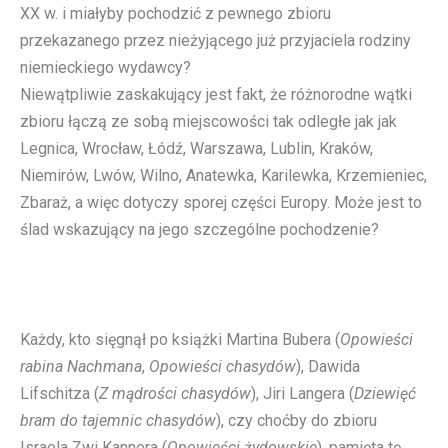
XX w. i miałyby pochodzić z pewnego zbioru
przekazanego przez nieżyjącego już przyjaciela rodziny
niemieckiego wydawcy?
Niewątpliwie zaskakujący jest fakt, że różnorodne wątki
zbioru łączą ze sobą miejscowości tak odległe jak jak
Legnica, Wrocław, Łódź, Warszawa, Lublin, Kraków,
Niemirów, Lwów, Wilno, Anatewka, Karilewka, Krzemieniec,
Zbaraż, a więc dotyczy sporej części Europy. Może jest to
ślad wskazujący na jego szczególne pochodzenie?
Każdy, kto sięgnął po książki Martina Bubera (
Opowieści
rabina Nachmana
,
Opowieści chasydów
), Dawida
Lifschitza (
Z mądrości chasydów
), Jiri Langera (
Dziewięć
bram do tajemnic chasydów
), czy choćby do zbioru
Israela Zwi Kannera (
Opowieści żydowskie
), pamięta tę