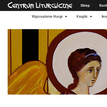
Przejdź
Centrum Liturgiczne
Sklep
Kont
do
treści
Wyposażenie liturgii
Książki
Iko