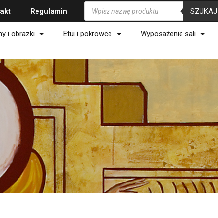
Wyszukiwarka
SZUKAJ
akt
Regulamin
produktów
ny i obrazki
Etui i pokrowce
Wyposażenie sali