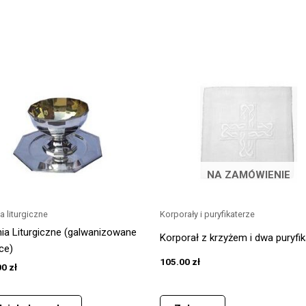
NA ZAMÓWIENIE
a liturgiczne
Korporały i puryfikaterze
ia Liturgiczne (galwanizowane
Korporał z krzyżem i dwa puryfi
ce)
105.00
zł
00
zł