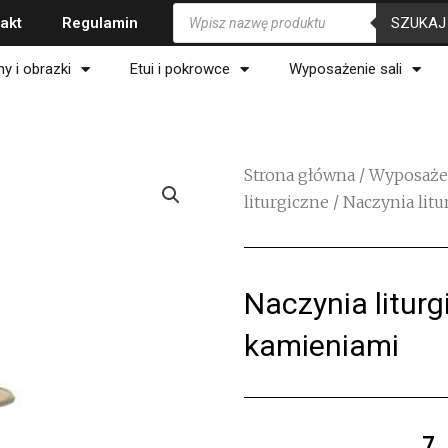
Wyszukiwarka
SZUKAJ
akt
Regulamin
produktów
ny i obrazki
Etui i pokrowce
Wyposażenie sali
Strona główna
/
Wyposażen
liturgiczne
/ Naczynia lit
Naczynia liturg
kamieniami
7