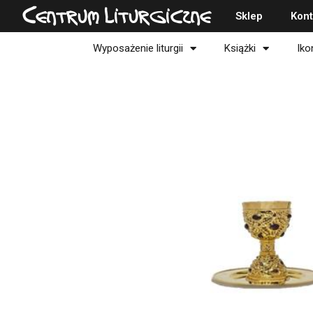
Przejdź
Centrum Liturgiczne
Sklep
Kont
do
treści
Wyposażenie liturgii
Książki
Iko