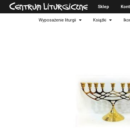
Przejdź
Centrum Liturgiczne
Sklep
Kont
do
treści
Wyposażenie liturgii
Książki
Iko