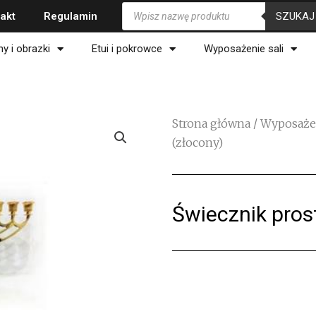
Wyszukiwarka
SZUKAJ
akt
Regulamin
produktów
ny i obrazki
Etui i pokrowce
Wyposażenie sali
Strona główna
/
Wyposażen
(złocony)
Świecznik pros