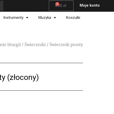
Wózek
Moje konto
0.00
zł
Instrumenty
Muzyka
Koszulki
ie liturgii
/
Świeczniki
/ Świecznik prosty
ty (złocony)