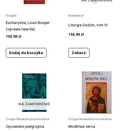
NA ZAMÓWIENIE
Książki
Brewiarze
Eucharystia, Louis Bouyer
Liturgia Godzin, tom IV
(oprawa twarda)
156.00
zł
102.00
zł
Zobacz
Dodaj do koszyka
NA ZAMÓWIENIE
Droga Neokatechumenalna
Droga Neokatechumenalna
Opowieści pielgrzyma
Modlitwa serca