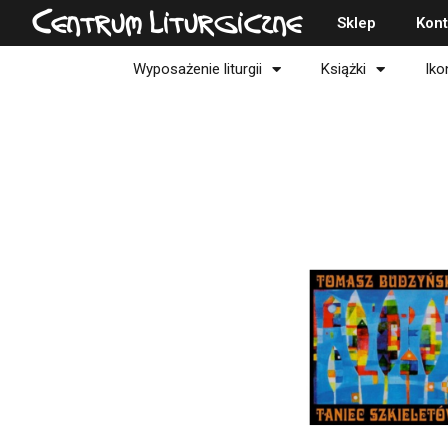
Przejdź
Centrum Liturgiczne
Sklep
Kont
do
treści
Wyposażenie liturgii
Książki
Iko