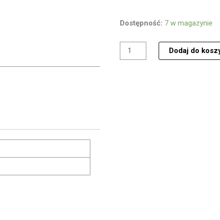
ilość
Dostępność:
7 w magazynie
Tomasz
Budzyński,
Dodaj do kosz
Kaseta
MC
Taniec
szkieletów