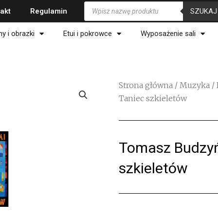
Wyszukiwarka
SZUKAJ
akt
Regulamin
produktów
ny i obrazki
Etui i pokrowce
Wyposażenie sali
Strona główna
/
Muzyka
/
Taniec szkieletów
Tomasz Budzyń
szkieletów