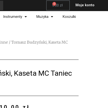
Wózek
Moje konto
0.00
zł
Instrumenty
Muzyka
Koszulki
Inne
/ Tomasz Budzyński, Kaseta MC
ski, Kaseta MC Taniec
10.00
zł