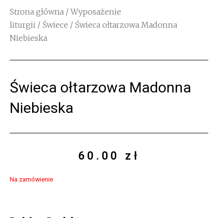
Strona główna
/
Wyposażenie
liturgii
/
Świece
/ Świeca ołtarzowa Madonna
Niebieska
Świeca ołtarzowa Madonna
Niebieska
60.00
zł
Na zamówienie