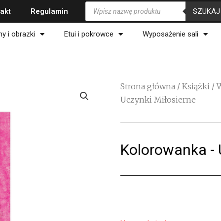
Wyszukiwarka
SZUKAJ
akt
Regulamin
produktów
ny i obrazki
Etui i pokrowce
Wyposażenie sali
Strona główna
/
Książki
/
Uczynki Miłosierne
Kolorowanka - 