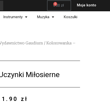
Wózek
Moje konto
0.00
zł
Instrumenty
Muzyka
Koszulki
Wydawnictwo Gaudium
/ Kolorowanka –
Uczynki Miłosierne
1.90
zł