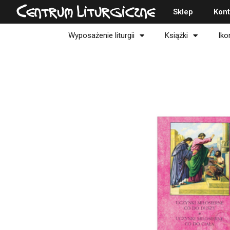
Przejdź
Centrum Liturgiczne
Sklep
Kont
do
treści
Wyposażenie liturgii
Książki
Iko