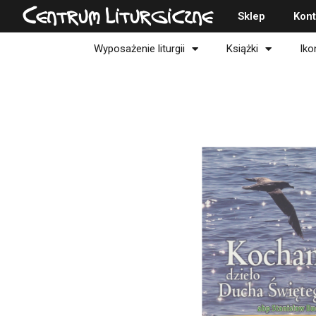
Przejdź
Centrum Liturgiczne
Sklep
Kont
do
treści
Wyposażenie liturgii
Książki
Iko