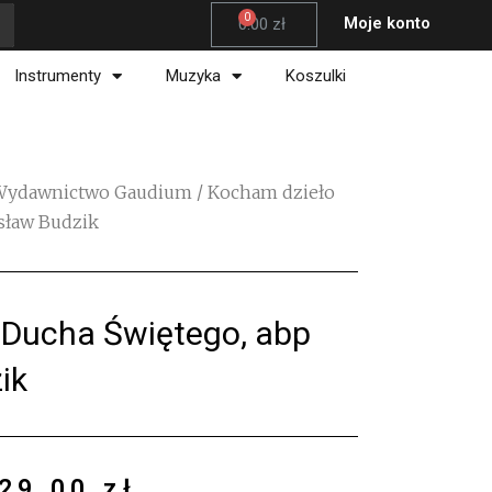
Wózek
Moje konto
0.00
zł
Instrumenty
Muzyka
Koszulki
Wydawnictwo Gaudium
/ Kocham dzieło
isław Budzik
 Ducha Świętego, abp
ik
29.00
zł