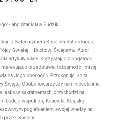
go”- abp Stanisław Budzik
potkań z Katechizmem Kościoła Katolickiego,
Trójcy Świętej – Duchowi Świętemu. Autor
nia artykuły wiary. Korzystając z bogatego
, interesująco przedstawia tożsamość i misję
wia na Jego obecność. Przekonuje, że ta
jcy Świętej Osoba towarzyszy nam nieustannie:
je łaskę w sakramentach, przychodzi na
im buduje wspólnotę Kościoła. Książkę
esowanym pogłębieniem swojej wiedzy na
h przez Kościół.