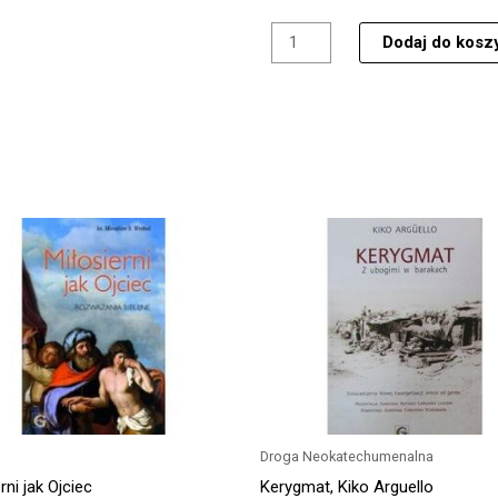
Kocham
dzieło
Dodaj do kosz
Ducha
Świętego,
abp
Stanisław
Budzik
Droga Neokatechumenalna
rni jak Ojciec
Kerygmat, Kiko Arguello