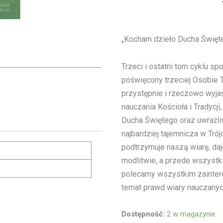
„Kocham dzieło Ducha Święte
Trzeci i ostatni tom cyklu s
poświęcony trzeciej Osobie 
przystępnie i rzeczowo wyjaś
nauczania Kościoła i Tradycji
Ducha Świętego oraz uwrażli
najbardziej tajemnicza w Tró
podtrzymuje naszą wiarę, da
modlitwie, a przede wszystk
polecamy wszystkim zainter
temat prawd wiary nauczanyc
ilość
Dostępność:
2 w magazynie