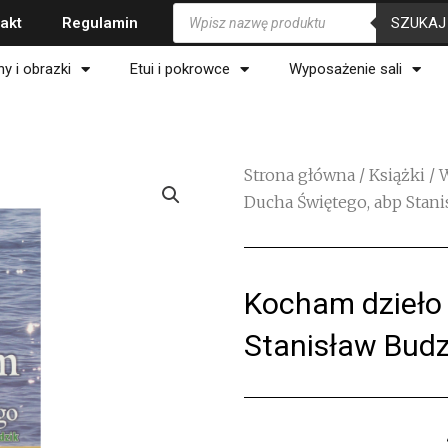
Wyszukiwarka
SZUKAJ
akt
Regulamin
produktów
ny i obrazki
Etui i pokrowce
Wyposażenie sali
Strona główna
/
Książki
/
Ducha Świętego, abp Stan
Kocham dzieło
Stanisław Budz