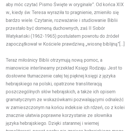
aby móc czytać Pismo Święte w oryginale”. Od końca XIX
w., kiedy św. Teresa wyraziła to pragnienie, zmieniło się
bardzo wiele. Czytanie, rozważanie i studiowanie Biblii
przestało być domeną duchownych, zaś II Sobór
Watykański (1962-1965) postulatem powrotu do źródeł
zapoczątkował w Kościele prawdziwą „wiosnę biblijną”[…]
Teraz miłośnicy Biblii otrzymują nową pomoc, a
mianowicie interlinearny przekład Księgi Rodzaju. Jest to
dosłowne tłumaczenie całej tej pięknej księgi z języka
hebrajskiego na polski, opatrzone transliteracją
poszczególnych słów hebrajskich, a także ich opisem
gramatycznym ze wskazówkami pozwalającymi odnaleźć
w zamieszczonym na końcu indeksie ich rdzeń, co z kolei
znacznie ułatwia poprawne korzystanie ze słownika
języka hebrajskiego. Dzięki starannej i wiernej