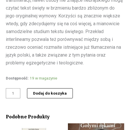
transliteracji, nawet osoby nie znające hebrajskiego mogą
czytać tekst święty w brzmieniu bardzo zbliżonym do
jego oryginalnej wymowy. Korzyści są znacznie większe
wtedy, gdy zdecydujemy się na coś więcej, a mianowicie
samodzielne studium tekstu świętego. Przekład
interlinearny pozwala też porównywać między sobą i
rzeczowo oceniać rozmaite istniejące już tłumaczenia na
język polski, a także związane z tym pytania oraz
problemy egzegetyczne i teologiczne.
ilość
Dostępność:
19 w magazynie
Hebrajsko-
Polski
Dodaj do koszyka
Stary
Testament,
Księga
Rodzaju
Podobne Produkty