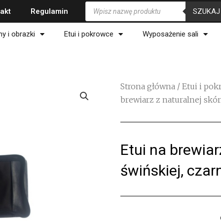
Wyszukiwarka
SZUKAJ
akt
Regulamin
produktów
ny i obrazki
Etui i pokrowce
Wyposażenie sali
Strona główna
/
Etui i po
brewiarz z naturalnej skór
Etui na brewiar
świńskiej, czar