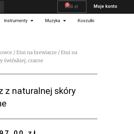
Wózek
Moje konto
0.00
zł
Instrumenty
Muzyka
Koszulki
krowce
/
Etui na brewiarze
/ Etui na
y świńskiej, czarne
z z naturalnej skóry
ne
97.00
zł