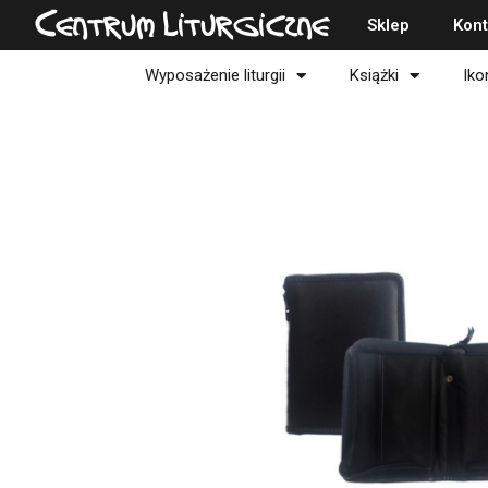
Przejdź
Centrum Liturgiczne
Sklep
Kont
do
treści
Wyposażenie liturgii
Książki
Iko