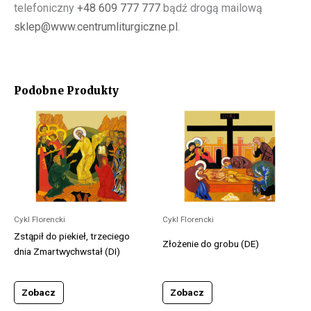
telefoniczny
+48 609 777 777
bądź drogą mailową
sklep@www.centrumliturgiczne.pl
.
Podobne Produkty
Cykl Florencki
Cykl Florencki
Zstąpił do piekieł, trzeciego
Złożenie do grobu (DE)
dnia Zmartwychwstał (DI)
Zobacz
Zobacz