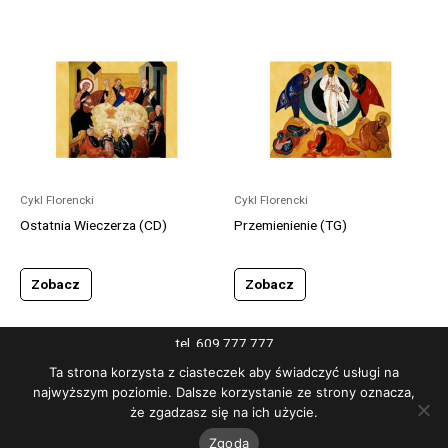
Cykl Florencki
Cykl Florencki
Ostatnia Wieczerza (CD)
Przemienienie (TG)
Zobacz
Zobacz
tel. 609 777 777
pn-pt 10:00-17:00
Ta strona korzysta z ciasteczek aby świadczyć usługi na
adres e-mail: sklep@centrumliturgiczne.pl
najwyższym poziomie. Dalsze korzystanie ze strony oznacza,
że zgadzasz się na ich użycie.
© 2024 Centrum Liturgiczne
Zgoda